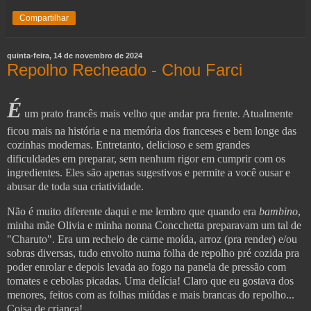
Compartilhar
quinta-feira, 14 de novembro de 2024
Repolho Recheado - Chou Farci
É
um prato francês mais velho que andar pra frente. Atualmente
ficou mais na história e na memória dos franceses e bem longe das
cozinhas modernas.
Entretanto, delicioso e sem grandes
dificuldades em preparar, sem nenhum rigor em cumprir com os
ingredientes. Eles são apenas sugestivos e permite a você ousar e
abusar de toda sua criatividade.
Não é muito diferente daqui e me lembro que quando era
bambino
,
minha mãe Olivia e minha nonna Concchetta preparavam um tal de
"Charuto". Era um recheio de carne moída, arroz (pra render) e/ou
sobras diversas, tudo envolto numa folha de repolho pré cozida pra
poder enrolar e depois levada ao fogo na panela de pressão com
tomates e cebolas picadas. Uma delícia! Claro que eu gostava dos
menores, feitos com as folhas miúdas e mais brancas do repolho...
Coisa de criança!