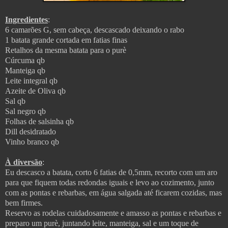
Ingredientes
:
6 camarões G, sem cabeça, descascado deixando o rabo
1 batata grande cortada em fatias finas
Retalhos da mesma batata para o purè
Cúrcuma qb
Manteiga qb
Leite integral qb
Azeite de Oliva qb
Sal qb
Sal negro qb
Folhas de salsinha qb
Dill desidratado
Vinho branco qb
À diversão
:
Eu descasco a batata, corto 6 fatias de 0,5mm, recorto com um aro
para que fiquem todas redondas iguais e levo ao cozimento, junto
com as pontas e rebarbas, em água salgada até ficarem cozidas, mas
bem firmes.
Reservo as rodelas cuidadosamente e amasso as pontas e rebarbas e
preparo um purè, juntando leite, manteiga, sal e um toque de