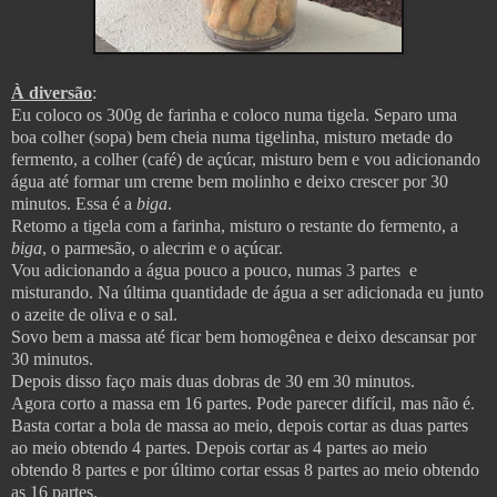
À diversão
:
Eu coloco os 300g de farinha e coloco numa tigela. Separo uma
boa colher (sopa) bem cheia numa tigelinha, misturo metade do
fermento, a colher (café) de açúcar, misturo bem e vou adicionando
água até formar um creme bem molinho e deixo crescer por 30
minutos. Essa é a
biga
.
Retomo a tigela com a farinha, misturo o restante do fermento, a
biga
, o parmesão, o alecrim e o açúcar.
Vou adicionando a água pouco a pouco, numas 3 partes e
misturando. Na última quantidade de água a ser adicionada eu junto
o azeite de oliva e o sal.
Sovo bem a massa até ficar bem homogênea e deixo descansar por
30 minutos.
Depois disso faço mais duas dobras de 30 em 30 minutos.
Agora corto a massa em 16 partes. Pode parecer difícil, mas não é.
Basta cortar a bola de massa ao meio, depois cortar as duas partes
ao meio obtendo 4 partes. Depois cortar as 4 partes ao meio
obtendo 8 partes e por último cortar essas 8 partes ao meio obtendo
as 16 partes.