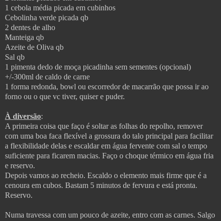
1 cebola média picada em cubinhos
Cebolinha verde picada qb
2 dentes de alho
Manteiga qb
Azeite de Oliva qb
Sal qb
1 pimenta dedo de moça picadinha sem sementes (opcional)
+/-300ml de caldo de carne
1 forma redonda, bowl ou escorredor de macarrão que possa ir ao
forno ou o que vc tiver, quiser e puder.
À diversão
:
A primeira coisa que faço é soltar as folhas do repolho, remover
com uma boa faca flexível a grossura do talo principal para facilitar
a flexibilidade delas e
escaldar em água fervente com sal o tempo
suficiente para ficarem macias. Faço o choque térmico em água fria
e reservo.
Depois vamos ao recheio. Escaldo o elemento mais firme que é a
cenoura em cubos. Bastam 5 minutos de fervura e está pronta.
Reservo.
Numa travessa com um pouco de azeite, entro com as carnes. Salgo