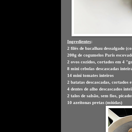
Ingredientes
:
2 filés de bacalhau dessalgado (
200g de cogumelos Paris escovado
2 ovos cozidos, cortados em 4 "
8 mini cebolas descascadas inteir
14 mini tomates inteiros
2 batatas descascadas, cortados e
4 dentes de alho descascados inte
2 talos de salsão, sem fios, picad
10 azeitonas pretas (miúdas)