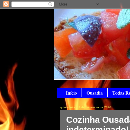
Início
Ousadia
Todas Re
quinta-feira, 31 de dezembro de 2020
Cozinha Ousada
indeterminado!