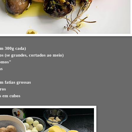
com 300g cada)
s (se grandes, cortados ao meio)
gomos"
as
m fatias grossas
iros
os em cubos