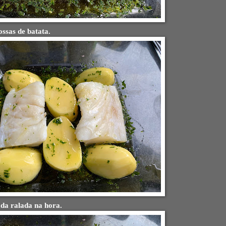
ssas de batata.
da ralada na hora.