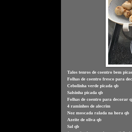
Talos tenros de coentro bem pica
Folhas de coentro fresco para de
Cebolinha verde picada qb
Salsinha picada qb
Folhas de coentro para decorar 
4 raminhos de alecrim
Noz moscada ralada na hora qb
Azeite de oliva qb
Sal qb