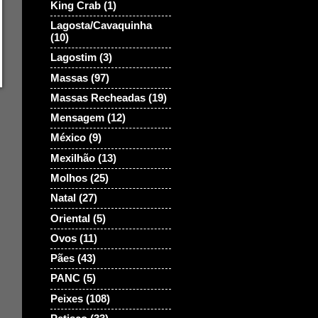
King Crab
(1)
Lagosta/Cavaquinha
(10)
Lagostim
(3)
Massas
(97)
Massas Recheadas
(19)
Mensagem
(12)
México
(9)
Mexilhão
(13)
Molhos
(25)
Natal
(27)
Oriental
(5)
Ovos
(11)
Pães
(43)
PANC
(5)
Peixes
(108)