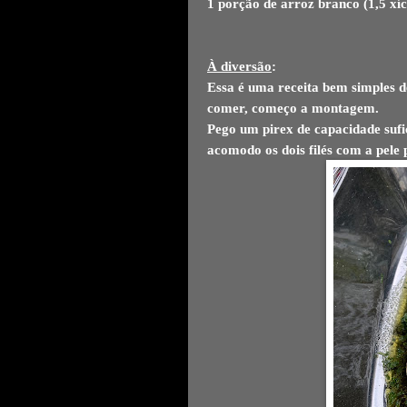
1 porção de arroz branco (1,5 xíc
À diversão
:
Essa é uma receita bem simples 
comer, começo a montagem.
P
ego um pirex de capacidade sufic
acomodo os dois filés com a pele 