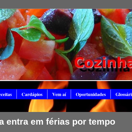
ceitas
Cardápios
Vem aí
Oportunidades
Glossári
 entra em férias por tempo