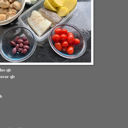
dos qb
corar qb
qb