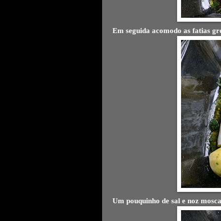
Em seguida acomodo as fatias gro
Um pouquinho de sal e noz mosca