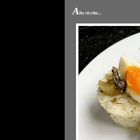
A
lla ricetta...