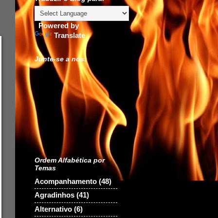
Powered by
Translate
Junte-se a nós:
Ordem Alfabética por
Temas
Acompanhamento
(48)
Agradinhos
(41)
Alternativo
(6)