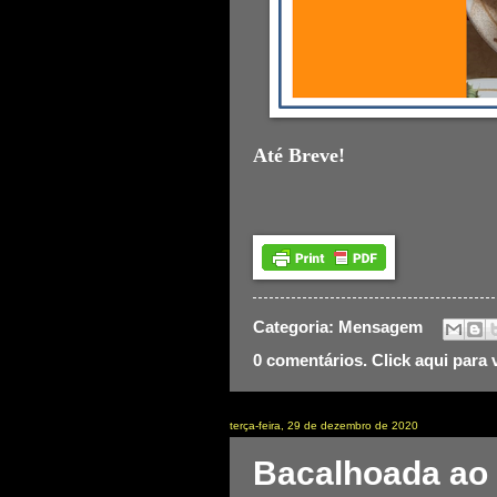
Até Breve!
Categoria:
Mensagem
0 comentários. Click aqui para 
terça-feira, 29 de dezembro de 2020
Bacalhoada ao