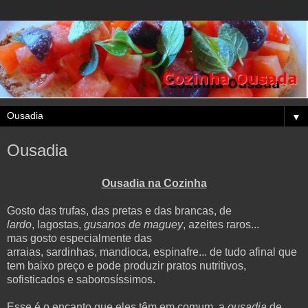
▼
Ousadia
Ousadia na Cozinha
Gosto das trufas, das pretas e das brancas, de
lardo
, lagostas,
gusanos de maguey
, azeites raros...
mas gosto especialmente das
arraias, sardinhas, mandioca, espinafre... de tudo afinal que
tem baixo preço e pode produzir pratos nutritivos,
sofisticados e saborosíssimos.
Esse é o encanto que eles têm em comum, a
ousadia
de