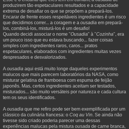
produzirem tão espetaculares resultados e a capacidade
extrema de desafiar os que se propõem a prepará-los.
Encarar de frente esses respeitáveis ingredientes é um risco
que decidimos correr... a coragem e a
ousadia
em prepará-
los, combiná-los, misturá-los é um desafio!
Quando decidi associar o nome "
Ousadia
" à "
Cozinha
", era
um pouco isso que eu estava buscando... fazer coisas
simples com ingredientes raros, caros... pratos
espetaculares, elaborados com ingredientes muitas vezes
despresados e desvalorizados.
A
ousadia
aqui está muito longe daqueles experimentos
malucos que mais parecem laboratórios da NASA, como
misturar gelatina de framboesa com espuma de feijão
japonês. Mas, certos ingredientes aceitam ser testados,
misturados... são muito versáteis por natureza e cada cultura
tem os seus identificados.
A
ousadia
que me refiro pode ser bem exemplificada por um
clássico da culinária francesa: o
Coq au Vin
. Se ainda não
tivesse sido criado poderia parecer uma dessas
experiências malucas pela mistura
ousada
de carne branca,