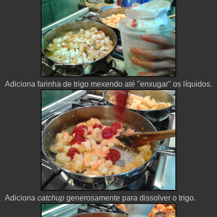
Adiciona
farinha
de
trigo mexendo
até
"enxugar"
os
líquidos
.
Adiciona
catchup
generosamente
para
dissolver o
trigo
.