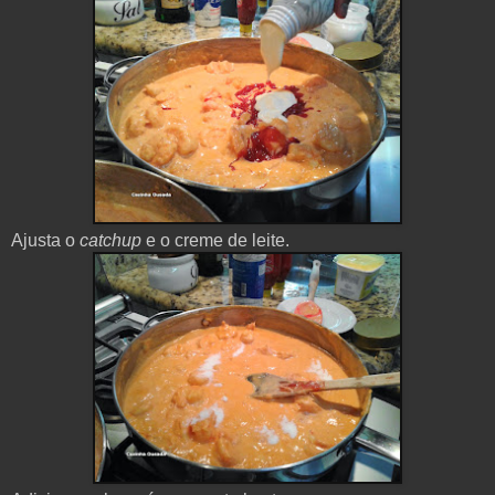
Ajusta
o
c
atchup
e o
creme
de
leite
.