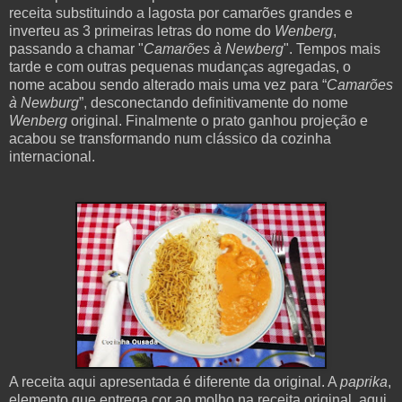
receita
substituindo a lagosta por camarões grandes e
inverteu as 3 primeiras letras do
nome do
Wenberg
,
passando a chamar "
Camarões à Newberg
".
Tempos mais
tarde e com outras pequenas mudanças agregadas, o
nome
acabou sendo alterado mais uma vez para “
Camarões
à Newburg
”,
desconectando definitivamente do nome
Wenberg
original. Finalmente
o prato ganhou projeção e
acabou se transformando num clássico da cozinha
internacional.
A receita aqui apresentada é diferente da original. A
paprika
,
elemento que entrega cor ao molho na receita original, aqui