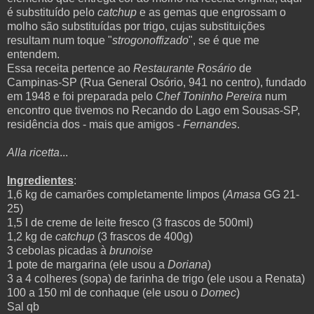
é substituído pelo
catchup
e as gemas que engrossam o
molho são substituídas por trigo, cujas
substituições
resultam num toque "
strogonoffizado
", se é que me
entendem.
Essa receita pertence ao
Restaurante Rosário
de
Campinas-SP (Rua General Osório, 941 no centro), fundado
em 1948 e foi preparada pelo
Chef Toninho Pereira
num
encontro que tivemos no Recando do Lago em Sousas-SP,
residência dos - mais que amigos -
Fernandes
.
Alla ricetta
...
Ingredientes
:
1,6 kg de
camarões
completamente
limpos (
Amasa
GG 21-
25)
1,5 l de creme de leite fresco (3 frascos de 500ml)
1,2 kg de
catchup
(3 frascos de 400g)
3 cebolas picadas à
brunoise
1 pote de margarina (ele usou a
Doriana
)
3 a 4 colheres (sopa) de farinha de trigo (ele usou a Renata)
100 a 150 ml de conhaque (ele usou o
Domec
)
Sal qb