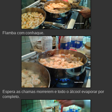
Flamba
com
conhaque
.
Espera
as chamas morrerem e todo o álcool e
vaporar
por
completo
.