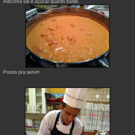
Adiciona
sal e
açúcar quanto baste.
P
ronto
pra
servir
!