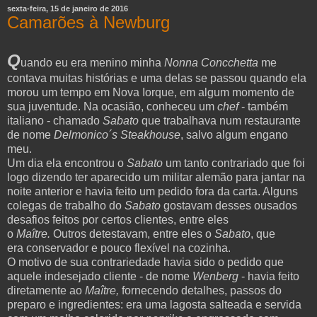
sexta-feira, 15 de janeiro de 2016
Camarões à Newburg
Q
uando eu era menino minha
Nonna Concchetta
me
contava muitas histórias e uma delas se passou quando ela
morou um tempo em Nova Iorque, em algum momento de
sua juventude. Na ocasião, conheceu um
chef
- também
italiano - chamado
Sabato
que trabalhava num restaurante
de nome
Delmonico´s Steakhouse
, salvo algum engano
meu.
Um dia ela encontrou o
Sabato
um tanto contrariado que foi
logo dizendo ter aparecido um militar alemão para jantar na
noite anterior e havia feito um pedido fora da carta. Alguns
colegas de trabalho do
Sabato
gostavam desses ousados
desafios feitos por certos clientes, entre eles
o
Maître.
Outros detestavam, entre eles o
Sabato
, que
era conservador e pouco flexível na cozinha.
O motivo de sua contrariedade havia sido o pedido que
aquele indesejado cliente - de nome
Wenberg
- havia feito
diretamente ao
Maître,
fornecendo detalhes, passos do
preparo e ingredientes: era
uma lagosta salteada e servida