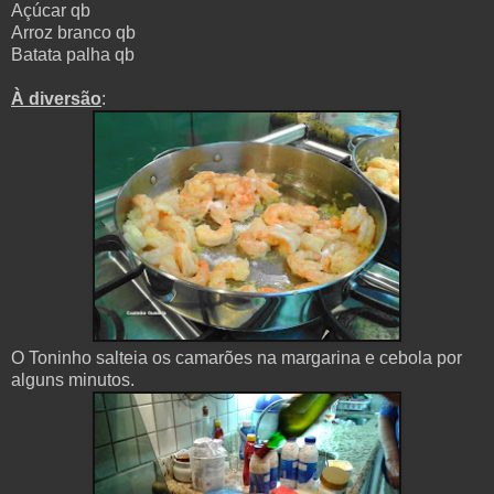
Açúcar qb
Arroz branco qb
Batata palha qb
À diversão
:
O Toninho salteia
os
camarões n
a
m
argarina
e
cebola
por
alguns minutos.