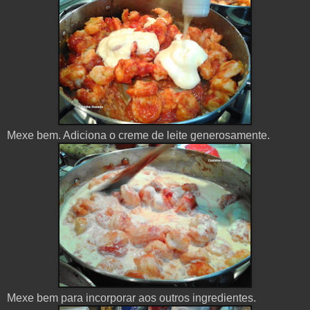
Mexe
bem
.
Adiciona
o
creme
de
leite generosamente
.
Mexe
bem para
incorporar aos outros
ingredientes
.