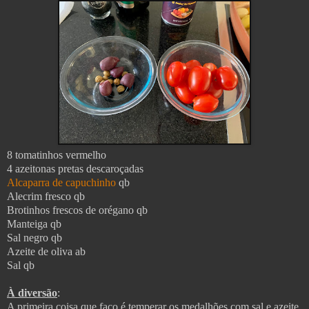
8 tomatinhos vermelho
4 azeitonas pretas descaroçadas
Alcaparra de capuchinho
qb
Alecrim fresco qb
Brotinhos frescos de orégano qb
Manteiga qb
Sal negro qb
Azeite de oliva ab
Sal qb
À diversão
:
A primeira coisa que faço é temperar os medalhões com sal e azeite