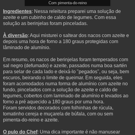
Com pimenta-do-reino
Ingredientes
: Nessa releitura preparei uma solução de
azeite e um cubinho de caldo de legumes. Com essa
solução as berinjelas foram pinceladas.
À diversão
: Aqui misturei o saltear dos nacos com azeite e
depois uma hora de forno a 180 graus protegidas com
lâminado de alumínio.
Em resumo, os nacos de berinjelas foram temperados com
sal negro (defumado) e azeite, passados numa boa sartén
para selar de cada lado e deixá-lo "pegados", ou seja, bem
escuros, beirando o limite de queimar. Em seguida, eles
foram acomodados numa forma de alumínio com azeite no
fundo, pincelados com a solução de azeite e caldo de
legumes, cobertos com laminado de alumínio e levados ao
forno a pré aquecido a 180 graus por uma hora.
Foram servidos decorados com folhinhas de rúcula,
tomatinho cereja e muçarela de búfala, com ou sem
pimenta-do-reino e azeite.
O pulo do Chef
: Uma dica importante é não manusear