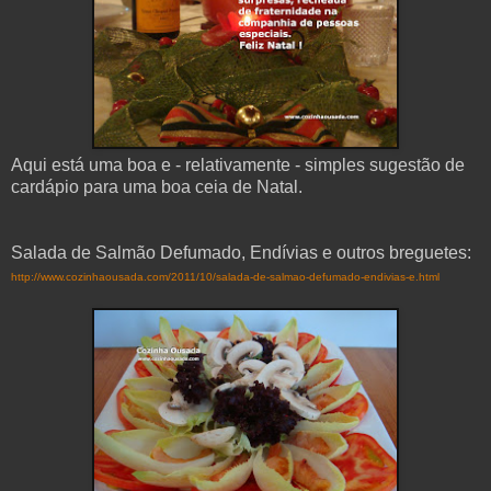
Aqui está uma boa e - relativamente - simples sugestão de
cardápio para uma boa ceia de Natal.
Salada de Salmão Defumado, Endívias e outros breguetes:
http://www.cozinhaousada.com/2011/10/salada-de-salmao-defumado-endivias-e.html