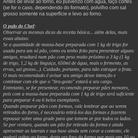
Antes de levar ao forno, eu pulverizo com água, faço cortes
(se for o caso, dependendo do formato), polvilho com sal
grosso somente na superfície e levo ao forno.
O pulo do Chef
:
Observar as mesmas dicas da receita básica... além delas, mais
essas abaixo:
Se a quantidade de massa-base preparada com 1 kg de trigo for
usada para um só pão, como eu tenho feito para presentear alguns
amigos, resultará num pão com peso muito próximo a 3 kg (1 kg
de trigo, 1,2 kg de linguiça, 650ml de água, mais o fermento, as
ervas, sal grosso...). Cuidado, portanto, para não estragar a festa.
O mais recomendado é avisar seu amigo desse intenção e
combinar com ele que o "tira-gosto" estará a seu cargo.
Entretanto, se for presentear, recomendo preparar pães menores,
pois com a massa-base preparada com 1 kg de trigo será suficiente
para preparar 4 ou 6 belos exemplares.
Quando preparar pães com formas, vale lembrar que ao serem
retirados do forno, é necessário retirá-los das formas e fazerem
repousar sobre uma grade para que tomem ar por todos os lados.
Se por ventura, quando um pão for retirado da forma e ainda
apresentar as laterais e sua base ainda sem corar a contento, ele
poderá voltar ao forno, desta vez fora da forma por mais uns 10 ou