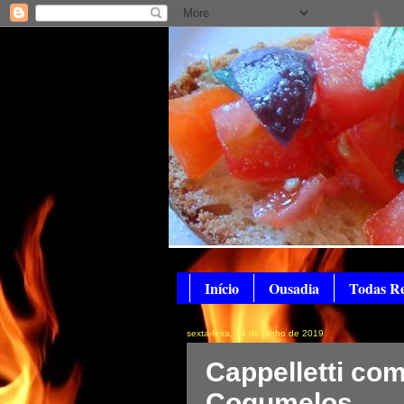
Início
Ousadia
Todas Re
sexta-feira, 14 de junho de 2019
Cappelletti co
Cogumelos