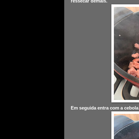
ressecar demais.
Em seguida entra com a cebola