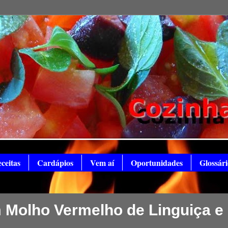
ceitas
Cardápios
Vem aí
Oportunidades
Glossári
m Molho Vermelho de Linguiça e