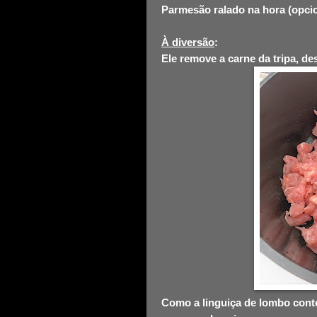
Parmesão ralado na hora (opcio
À diversão
:
Ele remove a carne da tripa, d
Como a linguiça de lombo conté