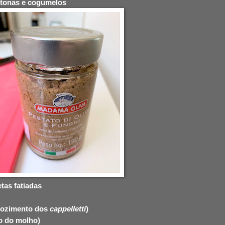
eitonas e cogumelos
etas fatiadas
 cozimento dos
cappelletti
)
to do molho)