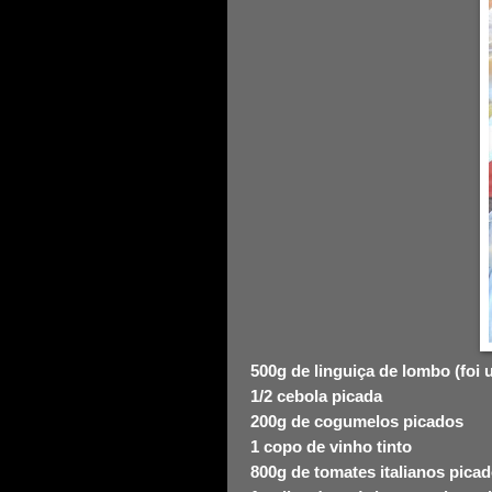
500g de linguiça de lombo (foi 
1/2 cebola picada
200g de cogumelos picados
1 copo de vinho tinto
800g de tomates italianos picad