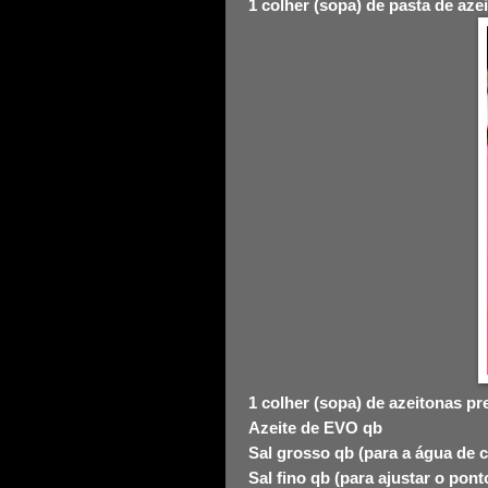
1 colher (sopa) de pasta de az
1 colher (sopa) de azeitonas pr
Azeite de EVO qb
Sal grosso qb (para a água de
Sal fino qb (para ajustar o pon