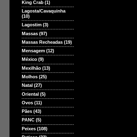
King Crab
(1)
Lagosta/Cavaquinha
(10)
Lagostim
(3)
Massas
(97)
Massas Recheadas
(19)
Mensagem
(12)
México
(9)
Mexilhão
(13)
Molhos
(25)
Natal
(27)
Oriental
(5)
Ovos
(11)
Pães
(43)
PANC
(5)
Peixes
(108)