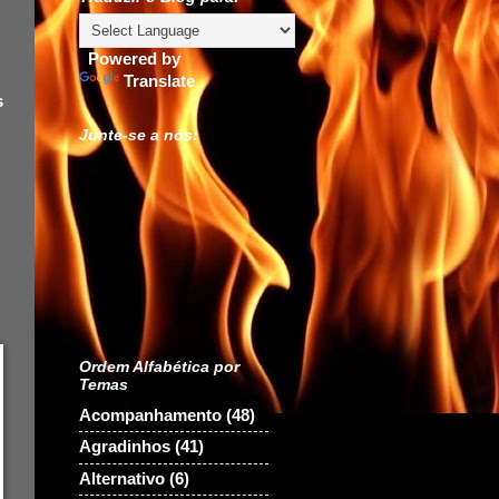
Powered by
Translate
s
Junte-se a nós:
Ordem Alfabética por
Temas
Acompanhamento
(48)
Agradinhos
(41)
Alternativo
(6)