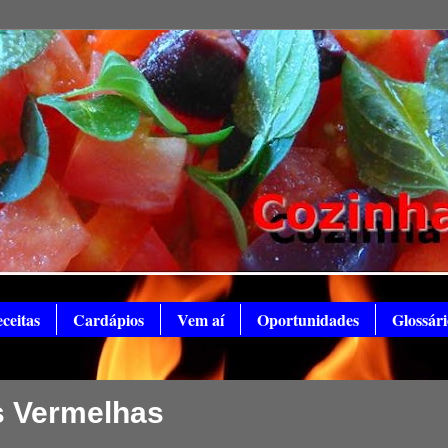
ceitas
Cardápios
Vem aí
Oportunidades
Glossári
s Vermelhas