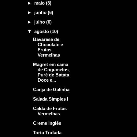
►
maio
(8)
►
junho
(6)
►
julho
(6)
▼
agosto
(10)
Bavarese de
Chocolate e
Frutas
Vermelhas
Magret em cama
de Cogumelos,
Purè de Batata
Doce e...
Canja de Galinha
Salada Simples I
Calda de Frutas
Vermelhas
Creme Inglês
Torta Trufada