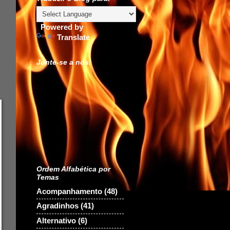
Powered by
Translate
Junte-se a nós:
Ordem Alfabética por
Temas
Acompanhamento
(48)
Agradinhos
(41)
Alternativo
(6)