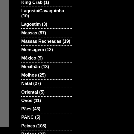
King Crab
(1)
Lagosta/Cavaquinha
(10)
Lagostim
(3)
Massas
(97)
Massas Recheadas
(19)
Mensagem
(12)
México
(9)
Mexilhão
(13)
Molhos
(25)
Natal
(27)
Oriental
(5)
Ovos
(11)
Pães
(43)
PANC
(5)
Peixes
(108)