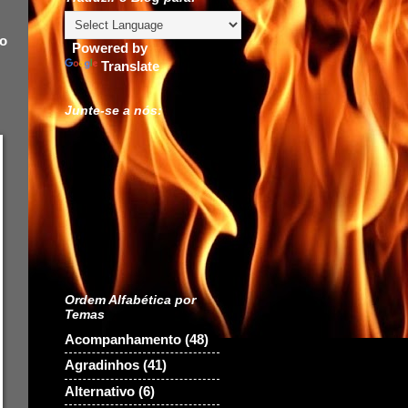
do
Powered by
Translate
Junte-se a nós:
Ordem Alfabética por
Temas
Acompanhamento
(48)
Agradinhos
(41)
Alternativo
(6)