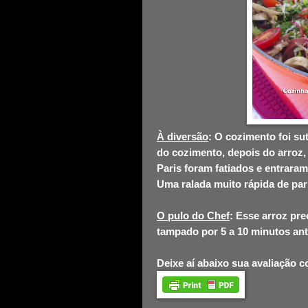
À diversão
: O cozimento foi su
do cozimento, depois do arroz
Paris foram fatiados e entraram
Uma ralada muito rápida de par
O pulo do Chef
: Esse arroz pr
tampado por 5 a 10 minutos ante
Deixe aí abaixo sua avaliação 