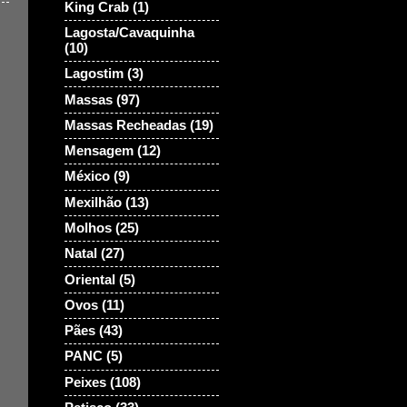
King Crab
(1)
Lagosta/Cavaquinha
(10)
Lagostim
(3)
Massas
(97)
Massas Recheadas
(19)
Mensagem
(12)
México
(9)
Mexilhão
(13)
Molhos
(25)
Natal
(27)
Oriental
(5)
Ovos
(11)
Pães
(43)
PANC
(5)
Peixes
(108)