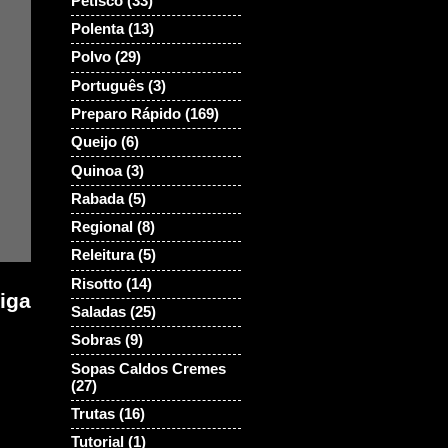
Petisco
(33)
Polenta
(13)
Polvo
(29)
Português
(3)
Preparo Rápido
(169)
Queijo
(6)
Quinoa
(3)
Rabada
(5)
Regional
(8)
Releitura
(5)
Risotto
(14)
iga
Saladas
(25)
Sobras
(9)
Sopas Caldos Cremes
(27)
Trutas
(16)
Tutorial
(1)