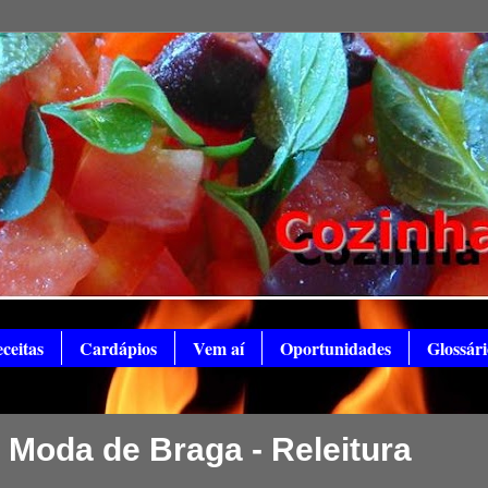
ceitas
Cardápios
Vem aí
Oportunidades
Glossári
 Moda de Braga - Releitura