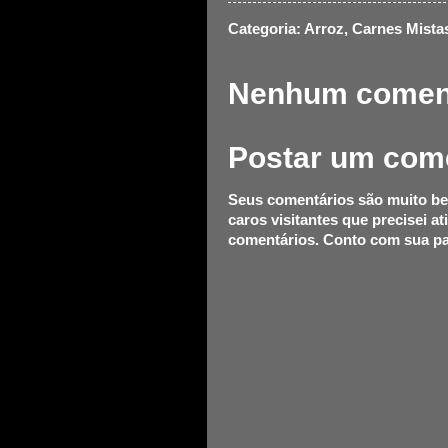
Categoria:
Arroz
,
Carnes Mista
Nenhum coment
Postar um com
Seus comentários são muito be
caros visitantes que precisei at
comentários. Conto com sua pa