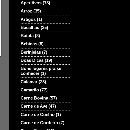
Aperitivos
(75)
Arroz
(35)
Artigos
(1)
Bacalhau
(35)
Batata
(8)
Bebidas
(8)
Berinjelas
(7)
Boas Dicas
(19)
e
Bons lugares pra se
conhecer
(1)
Calamar
(23)
Camarão
(77)
Carne Bovina
(57)
Carne de Ave
(47)
Carne de Coelho
(1)
Carne de Cordeiro
(7)