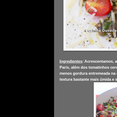
Ingredientes
: Acrescentamos, a
Paris, além dos tomatinhos cer
menos gordura entremeada na c
textura bastante mais úmida e