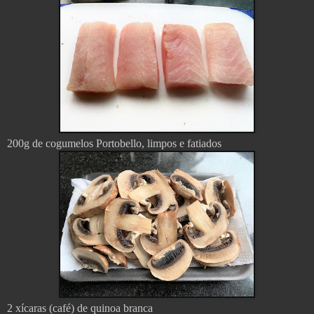
200g de cogumelos Portobello, limpos e fatiados
2 xícaras (café) de quinoa branca