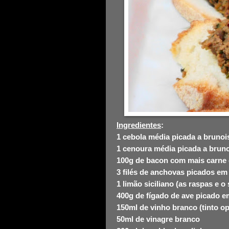
Ingredientes
:
1 cebola média picada a brunoi
1 cenoura média picada a brun
100g de bacon com mais carne
3 filés de anchovas picados e
1 limão siciliano (as raspas e o
400g de fígado de ave picado
150ml de vinho branco (tinto op
50ml de vinagre branco