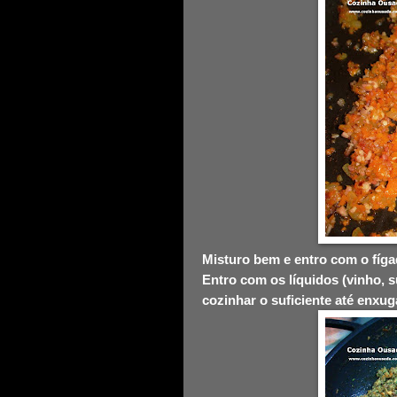
Misturo bem e entro com o fíga
Entro com os líquidos (vinho, s
cozinhar o suficiente até enxug