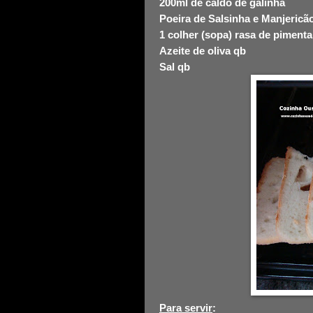
200ml de caldo de galinha
Poeira de Salsinha e Manjericã
1 colher (sopa) rasa de piment
Azeite de oliva qb
Sal qb
Para servir
: