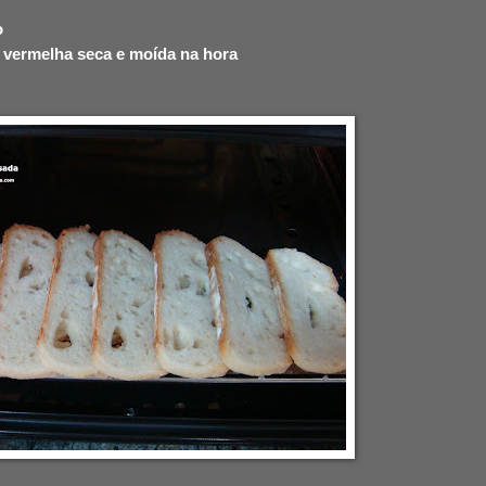
o
a vermelha seca e moída na hora