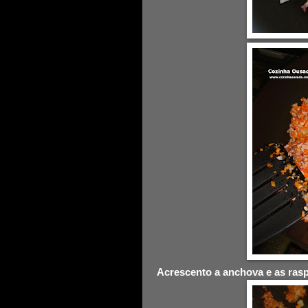
Acrescento a anchova e as rasp