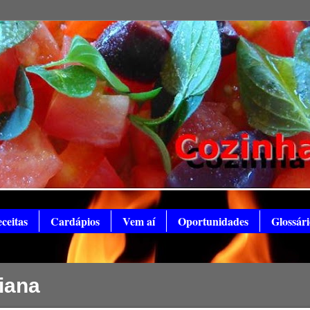
ceitas
Cardápios
Vem aí
Oportunidades
Glossári
iana