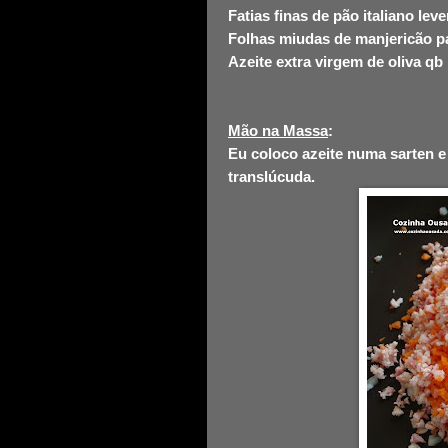
Fatias finas de pão italiano le
Folhas miudas de manjericão p
Azeite extra virgem de oliva qb
Mão na Massa
:
Eu coloco azeite numa sarten e 
translúcuda.