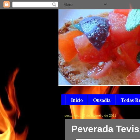
Início
Ousadia
Todas Re
sexta-feira, 25 de fevereiro de 2011
Peverada Tevis