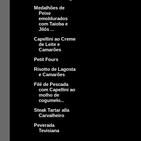
Medalhões de
Peixe
emoldurados
com Taioba e
Jilós ...
Capellini ao Creme
de Leite e
Camarões
Petit Fours
Risotto de Lagosta
e Camarões
Filé de Pescada
com Capellini ao
molho de
cogumelo...
Steak Tartar alla
Carvalheiro
Peverada
Tevisiana