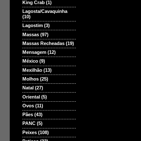
King Crab
(1)
Lagosta/Cavaquinha
(10)
Lagostim
(3)
Massas
(97)
Massas Recheadas
(19)
Mensagem
(12)
México
(9)
Mexilhão
(13)
Molhos
(25)
Natal
(27)
Oriental
(5)
Ovos
(11)
Pães
(43)
PANC
(5)
Peixes
(108)