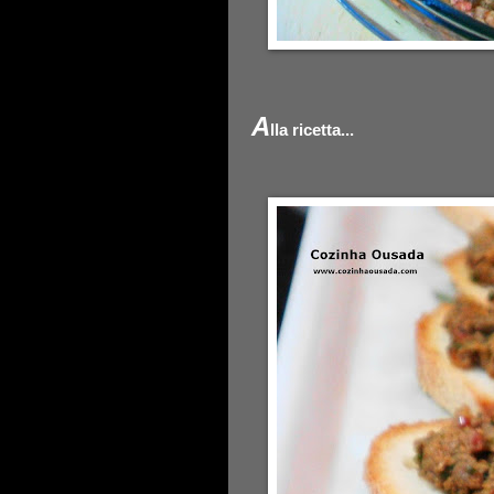
A
lla ricetta...