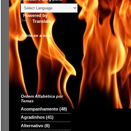
Powered by
Translate
Junte-se a nós:
Ordem Alfabética por
Temas
Acompanhamento
(48)
Agradinhos
(41)
Alternativo
(6)