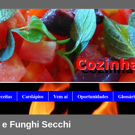
ceitas
Cardápios
Vem aí
Oportunidades
Glossári
o e Funghi Secchi