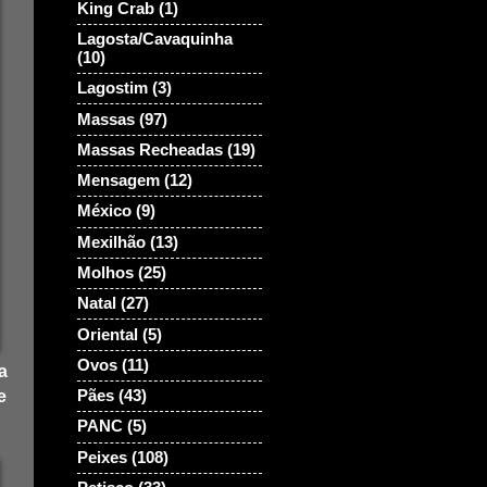
King Crab
(1)
Lagosta/Cavaquinha
(10)
Lagostim
(3)
Massas
(97)
Massas Recheadas
(19)
Mensagem
(12)
México
(9)
Mexilhão
(13)
Molhos
(25)
Natal
(27)
Oriental
(5)
Ovos
(11)
a
Pães
(43)
e
PANC
(5)
Peixes
(108)