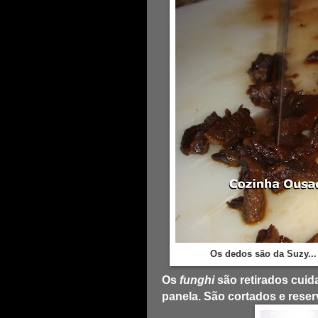
Os dedos são da Suzy...
Os
funghi
são retirados cuid
panela. São cortados e rese