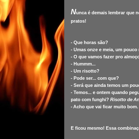
N
unca é demais lembrar que 
pratos!
- Que horas são?
- Umas onze e meia, um pouco ma
- O
que vamos fazer pro almoç
- Hummm...
- Um risotto?
- Pode ser... com que?
- Será que ainda temos um pou
- Temos... e ontem quando pegu
pato com funghi?
Risotto de A
- Acho que vai ficar muito bom.
E ficou mesmo! Essa combinação