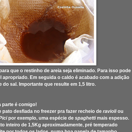
o para que o restinho de areia seja eliminado. Para isso pode
l apropriado. Em seguida o caldo é acabado com a adição
 do sal. Importante que resulte em 1,5 litro.
a parte é comigo!
 pato desfiada no freezer pra fazer recheio de
ravioli
ou
Pici
por exemplo, uma espécie de
spaghetti
mais espesso.
to inteiro de 1,5Kg aproximadamente, pré temperado
te por todos os lados, numa boa panela de tamanho