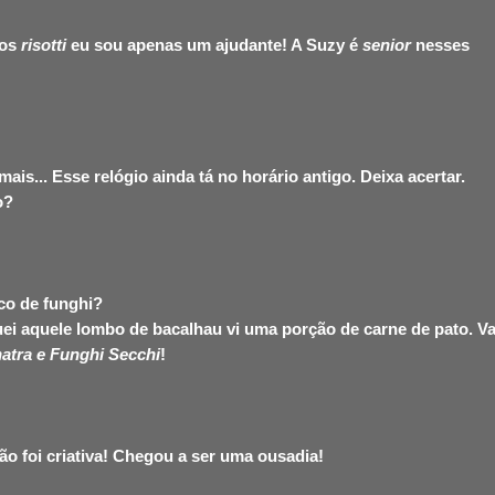
nos
risotti
eu sou apenas um ajudante! A Suzy é
senior
nesses
is... Esse relógio ainda tá no horário antigo. Deixa acertar.
o?
co de funghi?
ei aquele lombo de bacalhau vi uma porção de carne de pato. Va
natra e Funghi Secchi
!
 foi criativa! Chegou a ser uma ousadia!