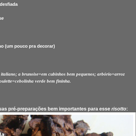
 desfiada
se
ho (um pouco pra decorar)
 italiano; a brunoise=em cubinhos bem pequenos; arbório=arroz
iboulette=cebolinha verde bem fininha.
uas pré-preparações bem importantes para esse
risotto
: