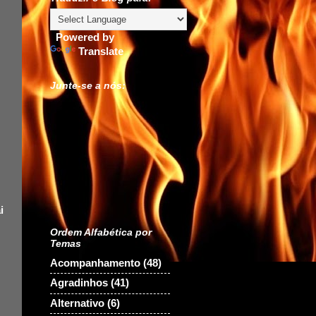
Powered by
Translate
Junte-se a nós:
i
Ordem Alfabética por
Temas
Acompanhamento
(48)
Agradinhos
(41)
Alternativo
(6)