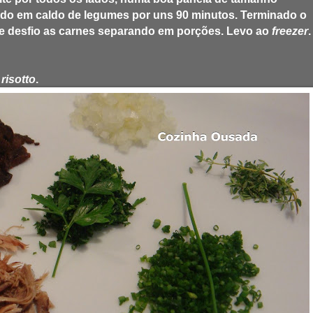
do em caldo de legumes por uns 90 minutos. Terminado o
e e desfio as carnes separando em porções. Levo ao
freezer
.
o
risotto
.