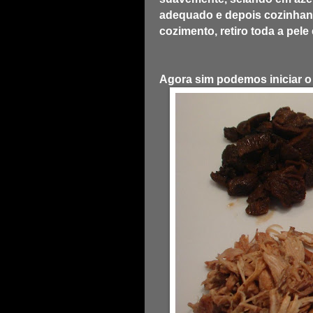
adequado e depois cozinhan
cozimento, retiro toda a pel
Agora sim podemos iniciar 