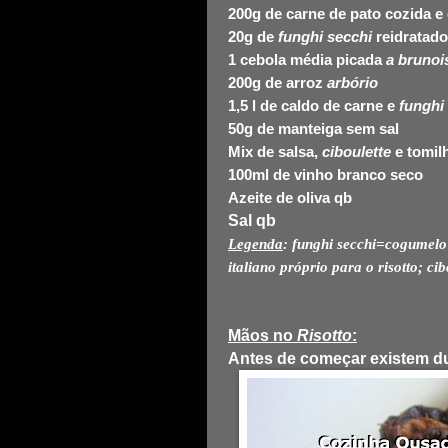
200g de carne de pato cozida e
20g de
funghi secchi
reidratado
1 cebola média picada
a brunoi
200g de arroz
arbório
1,5 l
de caldo de carne e
funghi
50g de manteiga sem sal
Mix de salsa,
ciboulette
e tomil
100ml de vinho branco seco
Azeite de oliva qb
Sal qb
Legenda
: funghi secchi=cogumelo
italiano próprio para o risotto; c
Mãos no
Risotto
:
Antes de começar existem d