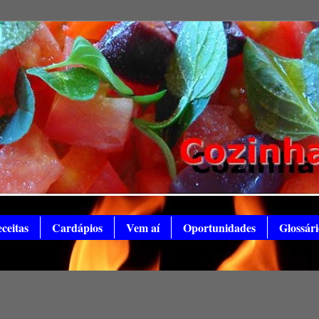
ceitas
Cardápios
Vem aí
Oportunidades
Glossári