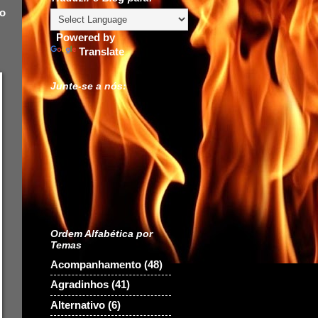
do
Powered by
Translate
Junte-se a nós:
Ordem Alfabética por
Temas
Acompanhamento
(48)
Agradinhos
(41)
Alternativo
(6)