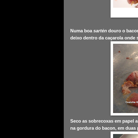
Numa boa
sartén
douro o bacon
deixo dentro da caçarola ond
Seco as sobrecoxas em papel ab
na gordura do bacon, em duas p