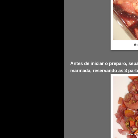
As
Antes de iniciar o preparo, se
marinada, reservando as 3 part