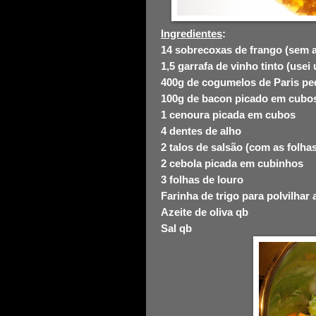
Ingredientes
:
14 sobrecoxas de frango (sem 
1,5 garrafa de vinho tinto (use
400g de cogumelos de Paris p
100g de bacon picado em cubo
1 cenoura picada em cubos
4 dentes de alho
2 talos de salsão (com as folha
2 cebola picada em cubinhos
3 folhas de louro
Farinha de trigo para polvilhar
Azeite de oliva qb
Sal qb