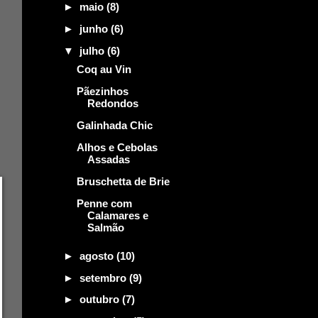
►
maio
(8)
►
junho
(6)
▼
julho
(6)
Coq au Vin
Pãezinhos
Redondos
Galinhada Chic
Alhos e Cebolas
Assadas
Bruschetta de Brie
Penne com
Calamares e
Salmão
►
agosto
(10)
►
setembro
(9)
►
outubro
(7)