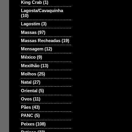
King Crab
(1)
Lagosta/Cavaquinha
(10)
Lagostim
(3)
Massas
(97)
Massas Recheadas
(19)
Mensagem
(12)
México
(9)
Mexilhão
(13)
Molhos
(25)
Natal
(27)
Oriental
(5)
Ovos
(11)
Pães
(43)
PANC
(5)
Peixes
(108)