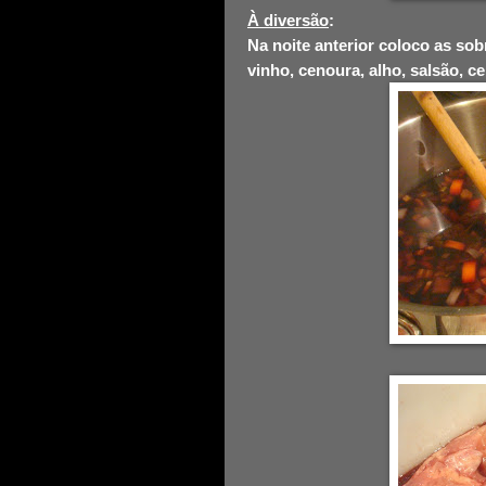
À diversão
:
Na noite anterior coloco as s
vinho,
cenoura,
alho,
salsão,
ce