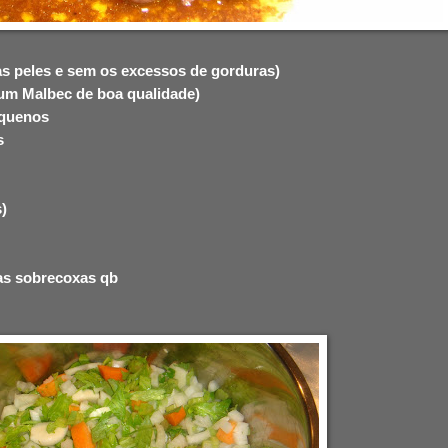
as peles e sem os excessos de gorduras)
i um Malbec de boa qualidade)
equenos
s
s)
 as sobrecoxas qb