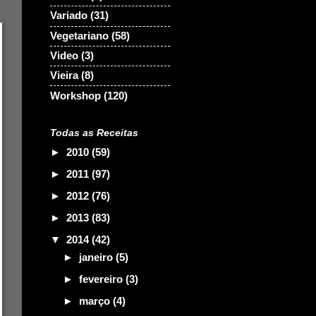
Variado
(31)
Vegetariano
(58)
Video
(3)
Vieira
(8)
Workshop
(120)
Todas as Receitas
►
2010
(59)
►
2011
(97)
►
2012
(76)
►
2013
(83)
▼
2014
(42)
►
janeiro
(5)
►
fevereiro
(3)
►
março
(4)