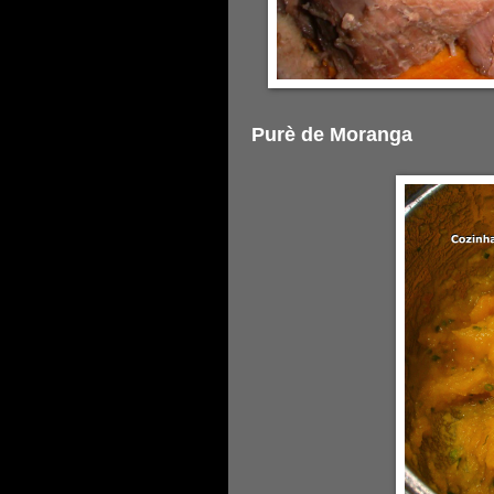
Purè de Moranga