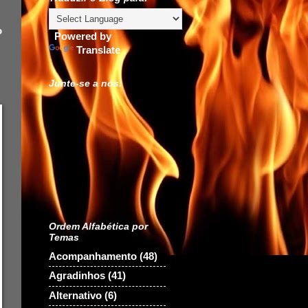
o
Powered by
Translate
Junte-se a nós:
Ordem Alfabética por
Temas
Acompanhamento
(48)
Agradinhos
(41)
Alternativo
(6)