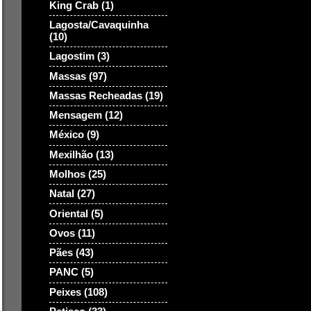
King Crab
(1)
Lagosta/Cavaquinha
(10)
Lagostim
(3)
Massas
(97)
Massas Recheadas
(19)
Mensagem
(12)
México
(9)
Mexilhão
(13)
Molhos
(25)
Natal
(27)
Oriental
(5)
Ovos
(11)
Pães
(43)
PANC
(5)
Peixes
(108)