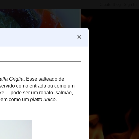
o
Encontre aqui:
Loading
Traduzir o Blog para: