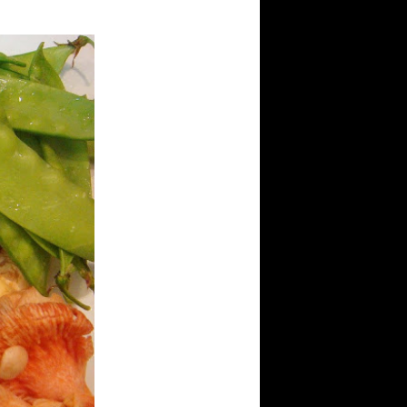
Variado
(31)
Vegetariano
(58)
Video
(3)
Vieira
(8)
Workshop
(120)
Todas as Receitas
►
2010
(59)
▼
2011
(97)
►
janeiro
(10)
►
fevereiro
(10)
►
março
(10)
►
abril
(9)
►
maio
(8)
►
junho
(7)