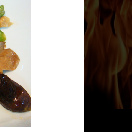
Powered by
Translate
Junte-se a nós:
Ordem Alfabética por
Temas
Acompanhamento
(48)
Agradinhos
(41)
Alternativo
(6)