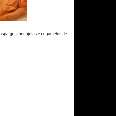
►
julho
(9)
►
agosto
(7)
►
setembro
(8)
▼
outubro
(7)
Trio Versátil
Salada de Salmão
Defumado,
Endívias e
outros Breg...
Salteado de
Cogumelos e
Vegetais
Canapés de
Salmão
Defumado
Quindim (sem
Côco) de
Amêndoas
Risotto de Pato e