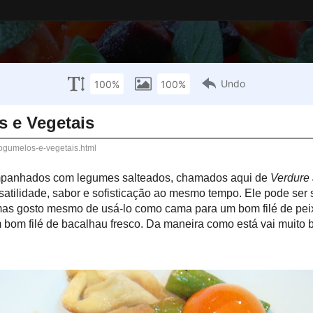
ceitas
Cardápios
Vem aí
Oportunidades
Glossári
gumelos e Vegetais