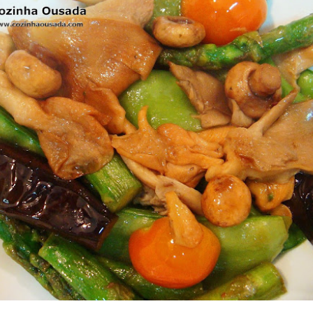
 são acompanhados com legumes salteados, chamados aqui de
ado de Cogumelos e Vegetais tem muita versatilidade, sabor e
 Ele pode ser servido como entrada ou como um
primo piatto
de
mesmo de usá-lo como cama para um bom filé de peixe.... pode
o, pescada... e até mesmo um bom filé de bacalhau fresco. Da
 bem como um
piatto unico
.