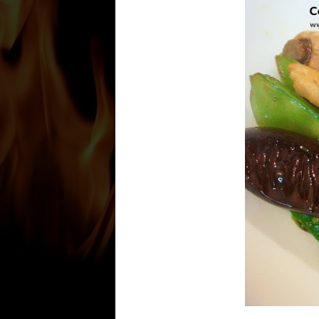
M
uitos pratos aqui na Itália
Verdure alla Griglia
. Esse salte
sofisticação ao mesmo tempo.
um jantar bem leve, mas gosto 
ser um robalo, salmão, linguad
maneira como está vai muito
Alla ricetta...