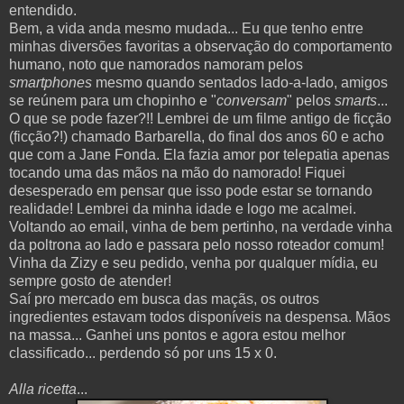
entendido.
Bem, a vida anda mesmo mudada... Eu que tenho entre
minhas diversões favoritas a observação do comportamento
humano, noto que namorados namoram pelos
smartphones
mesmo quando sentados lado-a-lado, amigos
se reúnem para um chopinho e "
conversam
" pelos
smarts
...
O que se pode fazer?!! Lembrei de um filme antigo de ficção
(ficção?!) chamado Barbarella, do final dos anos 60 e acho
que com a Jane Fonda. Ela fazia amor por telepatia apenas
tocando uma das mãos na mão do namorado! Fiquei
desesperado em pensar que isso pode estar se tornando
realidade! Lembrei da minha idade e logo me acalmei.
Voltando ao email, vinha de bem pertinho, na verdade vinha
da poltrona ao lado e passara pelo nosso roteador comum!
Vinha da Zizy e seu pedido, venha por qualquer mídia, eu
sempre gosto de atender!
Saí pro mercado em busca das maçãs, os outros
ingredientes estavam todos disponíveis na despensa. Mãos
na massa... Ganhei uns pontos e agora estou melhor
classificado... perdendo só por uns 15 x 0.
Alla ricetta
...