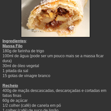
Ingredientes
:
Massa Filo
180g de farinha de trigo
100ml de água (pode ser um pouco mais se a massa ficar
dura)
30ml de óleo vegetal
1 pitada da sal
15 gotas de vinagre branco
Recheio
400g de maçãs descascadas, descaroçadas e cortadas em
fatias finas
60g de açúcar
1/2 colher (café) de canela em pó
1 colher (café) de suco de limão