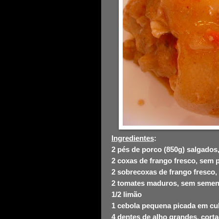
Ingredientes
:
2 pés de porco (850g) salgados,
2 coxas de frango fresco, sem 
2 sobrecoxas de frango fresco,
2 tomates maduros, sem semen
1/2 limão
1 cebola pequena picada em c
4 dentes de alho grandes, cort