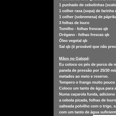
1 punhado de cebolinhas (
scal
1 colher rasa (sopa) de farinha 
1 colher (sobremesa) de páprik
3 folhas de louro
Tomilho - folhas frescas qb
Orégano - folhas frescas qb
Óleo vegetal qb
Sal qb (é provável que não prec
Mãos no Galopé
:
Eu coloco os pés de porco de m
panela de pressão por 25/30 mi
metades ao meio e reservo.
Tempero o frango muito pouco s
Coloco um tanto de água para 
Numa caçarola funda, adiciono 
a cebola picada, folhas de lour
salteada polvilho com o trigo, 
com um tanto de água suficiente