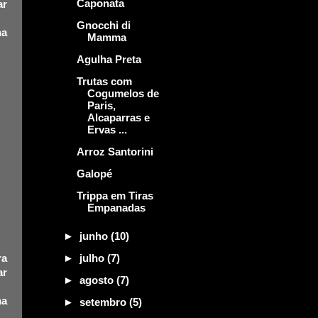
Caponata
ar
Gnocchi di
na
Mamma
Agulha Preta
Trutas com
Cogumelos de
Paris,
Alcaparras e
Ervas ...
Arroz Santorini
Galopé
Trippa em Tiras
Empanadas
►
junho
(10)
►
julho
(7)
ra
ar
►
agosto
(7)
na
►
setembro
(5)