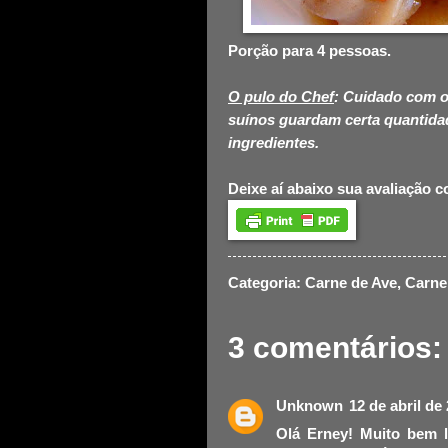
Porção para 4 pessoas.
O pulo do Chef
: Cuidado com o 
suínos guardam certa quantidad
ingredientes.
Deixe aí abaixo sua avaliação 
Categoria:
Carne de Ave
,
Carne
3 comentários:
Unknown
12 de abril de
Olá Erney! Muito bem 