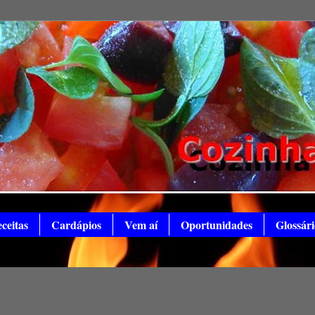
ceitas
Cardápios
Vem aí
Oportunidades
Glossári