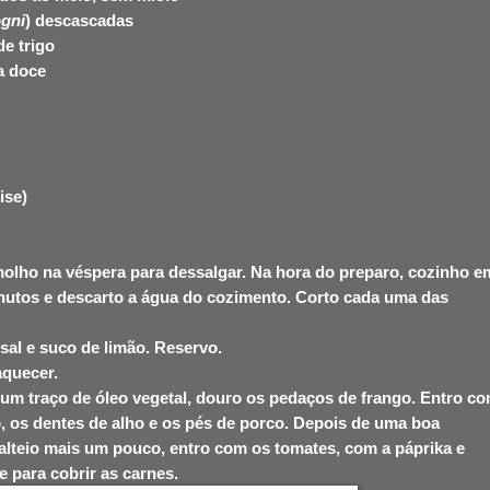
ogni
) descascadas
de trigo
a doce
ise)
olho na véspera para dessalgar. Na hora do preparo, cozinho e
nutos e descarto a água do cozimento. Corto cada uma das
al e suco de limão. Reservo.
aquecer.
um traço de óleo vegetal, douro os pedaços de frango. Entro c
o, os dentes de alho e os pés de porco. Depois de uma boa
salteio mais um pouco, entro com os tomates, com a páprika e
 para cobrir as carnes.