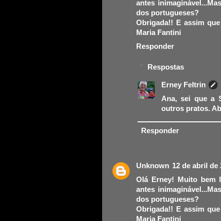
antes inimaginável...M
dos portugueses?
Obrigada!! E assim que 
Maria Fantini
Responder
Respostas
Erney Feltrin
Ana, sei que a 
outros pratos. A
Responder
Unknown
12 de abril de
Olá Erney! Muito bem 
antes inimaginável...M
dos portugueses?
Obrigada!! E assim que 
Maria Fantini