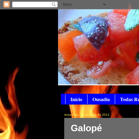
Início
Ousadia
Todas Re
terça-feira, 29 de maio de 2012
Galopé