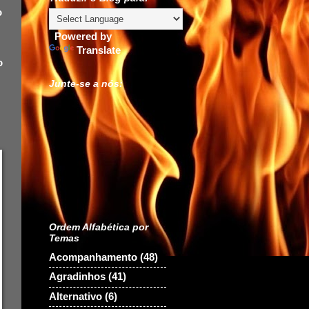
o
Powered by
Translate
o
Junte-se a nós:
Ordem Alfabética por
Temas
Acompanhamento
(48)
Agradinhos
(41)
Alternativo
(6)