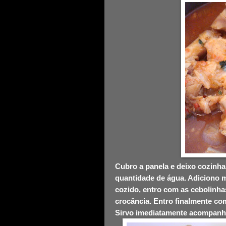
Cubro a panela e deixo cozinh
quantidade de água. Adiciono m
cozido, entro com as cebolinh
crocância. Entro finalmente com
Sirvo imediatamente acompanh