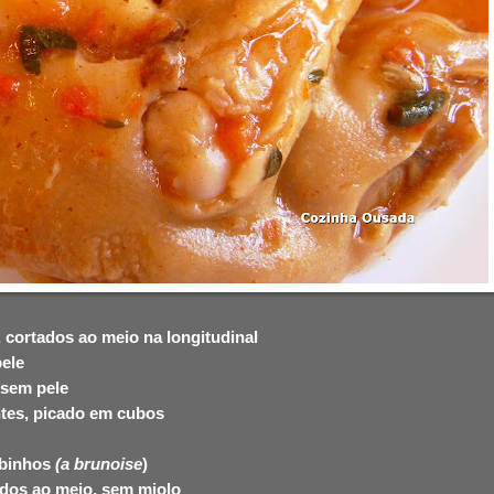
 cortados ao meio na longitudinal
pele
 sem pele
tes, picado em cubos
ubinhos
(a brunoise
)
ados ao meio, sem miolo