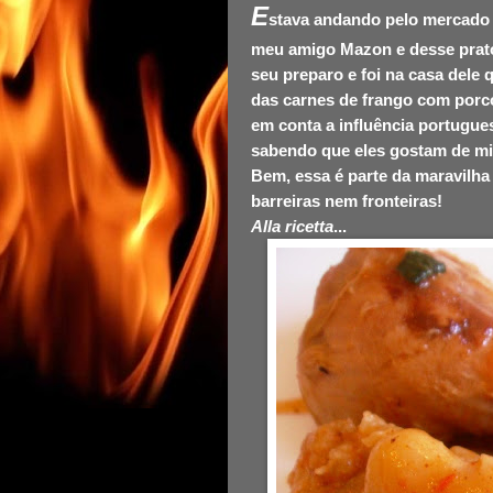
E
stava andando pelo mercado 
meu amigo Mazon e desse prato 
seu preparo e foi na casa dele q
das carnes de frango com porc
em conta a influência portugues
sabendo que eles gostam de mi
Bem, essa é parte da maravilha 
barreiras nem fronteiras!
Alla ricetta
...