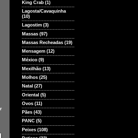
King Crab
(1)
Lagosta/Cavaquinha
(10)
Lagostim
(3)
Massas
(97)
Massas Recheadas
(19)
Mensagem
(12)
México
(9)
Mexilhão
(13)
Molhos
(25)
Natal
(27)
Oriental
(5)
Ovos
(11)
r
Pães
(43)
PANC
(5)
Peixes
(108)