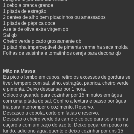
1 cebola branca grande
1 pitada de estragão
2 dentes de alho bem picadinhos ou amassados
1 pitada de páprica doce
Azeite de oliva extra virgem qb
Sal qb
Cheiro verde picado grossamente qb
1 pitadinha imperceptível de pimenta vermelha seca moída
Folhas de salsinha e tomatinhos cereja para decorar qb
Mão na Massa
:
Eu pico o lombo em cubos, retiro os excessos de gordura se
tiver, tempero com sal, alho, estragão, páprica, cheiro verde
e pimenta. Deixo descansar por 1 hora.
Coloco o guandu para cozinhar por 15 minutos em água
com uma pitada de sal. Confiro a textura e passo por água
fria para interromper o cozimento. Reservo.
Descasco a cebola, corto em fatias e reservo.
Descarto o cheiro verde da carne e coloco para selar numa
caçarola com um traço de azeite. Deixo pegar um pouco no
fundo, adiciono água quente e deixo cozinhar por uns 15